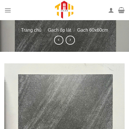
Bỏ
qua
nội
dung
Trang chủ
/
Gạch ốp lát
/
Gạch 60x60cm