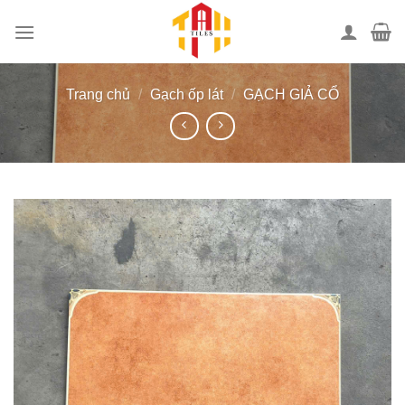
Bỏ
qua
nội
dung
Trang chủ
/
Gạch ốp lát
/
GẠCH GIẢ CỔ