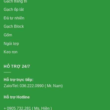
Gạch trang trí
Gạch ốp lát
Đá tự nhiên
Gạch Block
Gốm
Ngói lợp
Keo ron
HỖ TRỢ 24/7
Hỗ trợ trực tiếp:
Zalo/Tel: 036.222.0990 ( Mr. Nam)
Hỗ trợ Hotline
+ 0905.732.281 ( Ms. Hiền )