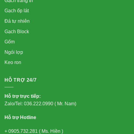
Gạch trang trí
Gạch ốp lát
Đá tự nhiên
Gạch Block
Gốm
Ngói lợp
Keo ron
HỖ TRỢ 24/7
Hỗ trợ trực tiếp:
Zalo/Tel: 036.222.0990 ( Mr. Nam)
Hỗ trợ Hotline
+ 0905.732.281 ( Ms. Hiền )