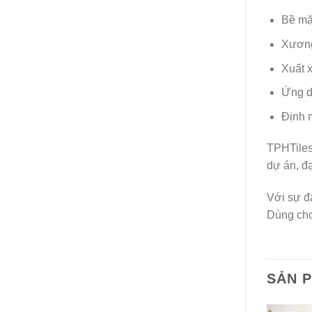
Bề mặ
Xương
Xuất 
Ứng d
Định 
TPHTiles
dự án, đạ
Với sự đ
Dùng cho 
SẢN 