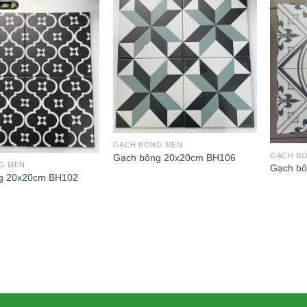
GẠCH BÔNG MEN
GẠCH B
Gạch bông 20x20cm BH106
G MEN
Gạch bô
g 20x20cm BH102