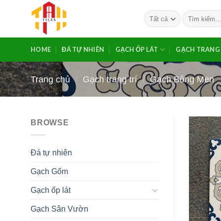
Bỏ
Tìm
qua
kiếm:
nội
dung
HOME
ĐÁ TỰ NHIÊN
GẠCH ỐP LÁT
GẠCH TRANG 
Trang chủ
/
Gạch trang trí
/
Gạch Bông Men
BROWSE
Đá tự nhiên
Gạch Gốm
Gạch ốp lát
Gạch Sân Vườn