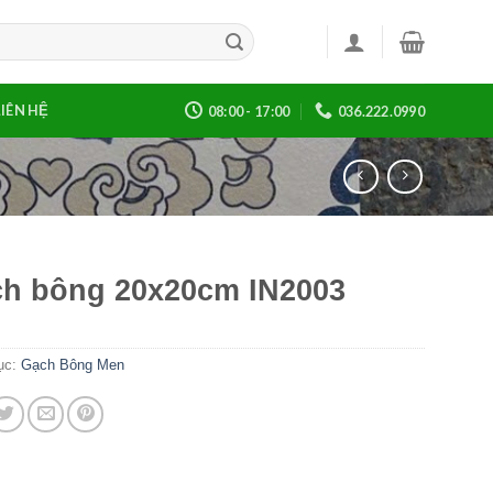
LIÊN HỆ
08:00 - 17:00
036.222.0990
h bông 20x20cm IN2003
ục:
Gạch Bông Men