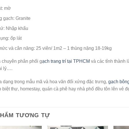
t: mờ
 gạch: Granite
xứ: Nhập khẩu
ụng: ốp lát
mức và cân năng: 25 viên/ 1m2 – 1 thùng nặng 18-19kg
 chuyên phân phối g
ạch trang trí tại TPHCM
và các tỉnh thành l
i lý….
a dạng trong mẫu mã và hoa văn đối xứng đặc trưng,
gạch bông 
biệt thự, homestay, quán cà phê hay nhà phố đều tôn lên vẻ đẹp
PHẨM TƯƠNG TỰ