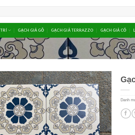
TRÍ
GẠCH GIẢ GỖ
GẠCH GIẢ TERRAZZO
GẠCH GIẢ CỔ
Gạc
Danh m