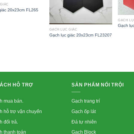
GIÁC
giác 20x23cm FL265
GẠCH LỤ
Gạch lụ
GẠCH LỤC GIÁC
Gạch lục giác 20x23cm FL23207
SÁCH HỖ TRỢ
SẢN PHẨM NỔI TRỘI
h mua bán.
Gạch trang trí
h hỗ trợ vận chuyển
Gạch ốp lát
 đổi trả.
Đá tự nhiên
h thanh toán
Gạch Block