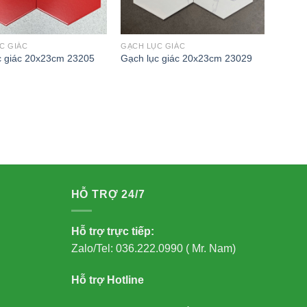
C GIÁC
GẠCH LỤC GIÁC
c giác 20x23cm 23205
Gạch lục giác 20x23cm 23029
HỖ TRỢ 24/7
Hỗ trợ trực tiếp:
Zalo/Tel: 036.222.0990 ( Mr. Nam)
Hỗ trợ Hotline