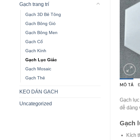
Gạch trang trí
Gạch 3D Bê Tông
Gạch Bông Gió
Gạch Bông Men
Gạch Cổ
Gạch Kính
Gạch Lục Giác
Gạch Mosaic
Gạch Thẻ
MÔ TẢ
KEO DÁN GẠCH
Gạch lục
Uncategorized
dễ dàng v
Gạch l
Kích 