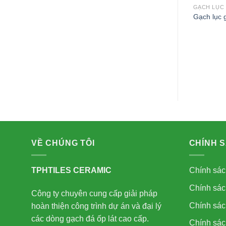
GẠCH LỤC 
Gạch lục 
IÁC
GẠCH LỤC GIÁC
iác 20x23cm 23030
Gạch lục giác 20x23cm FL23057
VỀ CHÚNG TÔI
CHÍNH 
TPHTILES CERAMIC
Chính sác
Chính sác
Công ty chuyên cung cấp giải pháp
Chính sách
hoàn thiện công trình dự án và đại lý
các dòng gạch đá ốp lát cao cấp.
Chính sác