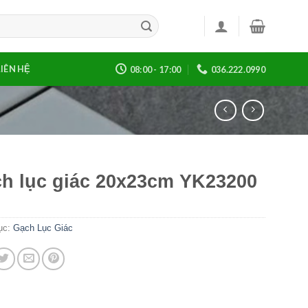
LIÊN HỆ
08:00 - 17:00
036.222.0990
h lục giác 20x23cm YK23200
ục:
Gạch Lục Giác