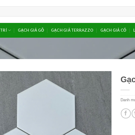
TRÍ
GẠCH GIẢ GỖ
GẠCH GIẢ TERRAZZO
GẠCH GIẢ CỔ
Gạc
Danh m