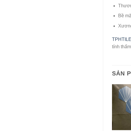
Thươn
Bề mặt
Xương
TPHTIL
tính thẩm
SẢN 