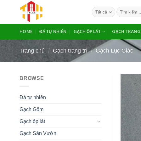
Bỏ
Tìm
qua
kiếm:
nội
dung
HOME
ĐÁ TỰ NHIÊN
GẠCH ỐP LÁT
GẠCH TRANG 
Trang chủ
/
Gạch trang trí
/
Gạch Lục Giác
BROWSE
Đá tự nhiên
Gạch Gốm
Gạch ốp lát
Gạch Sân Vườn