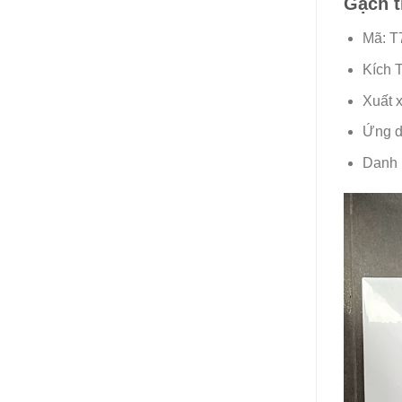
Gạch 
Mã: T
Kích 
Xuất 
Ứng d
Danh