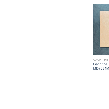
GẠCH THẺ
GẠCH THẺ
75x300mm
Gạch thẻ 75x300mm
Gạch thẻ
03
MDL7537C11
MD7534M