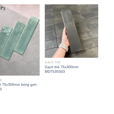
GẠCH THẺ
Gạch thẻ 75x300mm
MD7535S03
Ẻ
ẻ 75x300mm bóng gợn
3