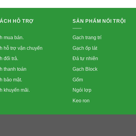
SÁCH HỖ TRỢ
SẢN PHẨM NỔI TRỘI
h mua bán.
Gạch trang trí
h hỗ trợ vận chuyển
Gạch ốp lát
 đổi trả.
Đá tự nhiên
h thanh toán
Gạch Block
h bảo mật.
Gốm
h khuyến mãi.
Ngói lợp
Keo ron