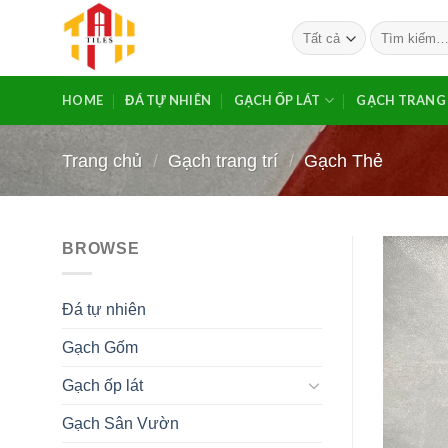
Bỏ
Tìm
qua
kiếm:
nội
dung
HOME
ĐÁ TỰ NHIÊN
GẠCH ỐP LÁT
GẠCH TRANG 
Trang chủ
/
Gạch trang trí
/
Gạch Thẻ
BROWSE
Đá tự nhiên
Gạch Gốm
Gạch ốp lát
Gạch Sân Vườn