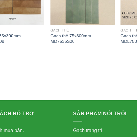
GẠCH THẺ
GẠCH TH
 75x300mm
Gạch thẻ 75x300mm
Gạch t
09
MD7535S06
MDL753
SÁCH HỖ TRỢ
SẢN PHẨM NỔI TRỘI
h mua bán.
Gạch trang trí