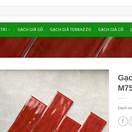
TRÍ
GẠCH GIẢ GỖ
GẠCH GIẢ TERRAZZO
GẠCH GIẢ CỔ
Gạc
M7
Danh m