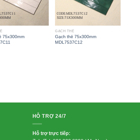
Ẻ
GẠCH THẺ
hẻ 75x300mm
Gạch thẻ 75x300mm
7C11
MDL7537C12
HỖ TRỢ 24/7
Hỗ trợ trực tiếp: