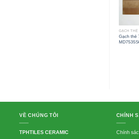
GẠCH THẺ
Gạch thẻ
MD7535S
GẠCH THẺ
Gạch thẻ 75x300mm bóng gợn
75x300mm
M7532P3
2
VỀ CHÚNG TÔI
CHÍNH 
TPHTILES CERAMIC
Chính sác