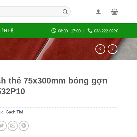
LIÊN HỆ
08:00 - 17:00
036.222.0990
h thẻ 75x300mm bóng gợn
532P10
ục:
Gạch Thẻ