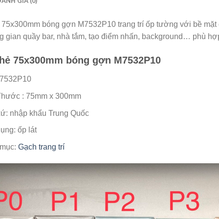
ĐÁNH GIÁ (0)
 75x300mm bóng gợn M7532P10 trang trí ốp tường với bề mặt 
g gian quầy bar, nhà tắm, tạo điểm nhấn, background… phù hợp v
thẻ 75x300mm bóng gợn M7532P10
M7532P10
Thước : 75mm x 300mm
xứ: nhập khẩu Trung Quốc
ụng: ốp lát
 mục:
Gạch trang trí