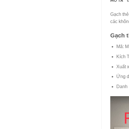
MÔ TẢ
Gạch thẻ
các khôn
Gạch 
Mã: 
Kích 
Xuất 
Ứng d
Danh