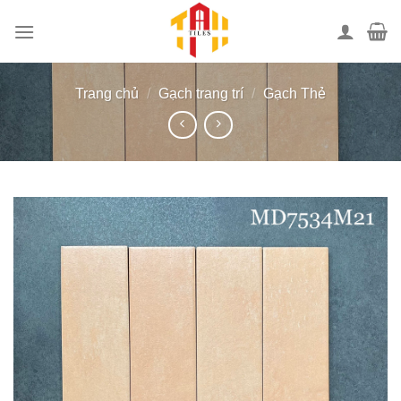
Bỏ
qua
nội
dung
Trang chủ
/
Gạch trang trí
/
Gạch Thẻ