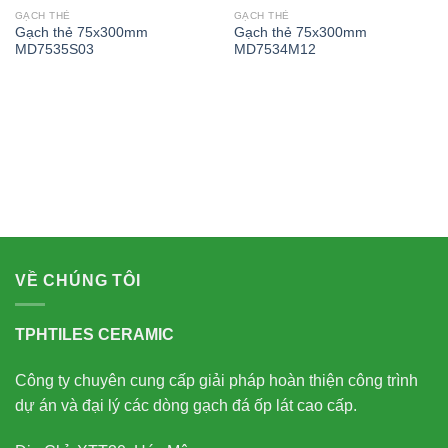
GẠCH THẺ
GẠCH THẺ
Gạch thẻ 75x300mm
Gạch thẻ 75x300mm
MD7535S03
MD7534M12
VỀ CHÚNG TÔI
TPHTILES CERAMIC
Công ty chuyên cung cấp giải pháp hoàn thiện công trình
dự án và đại lý các dòng gạch đá ốp lát cao cấp.